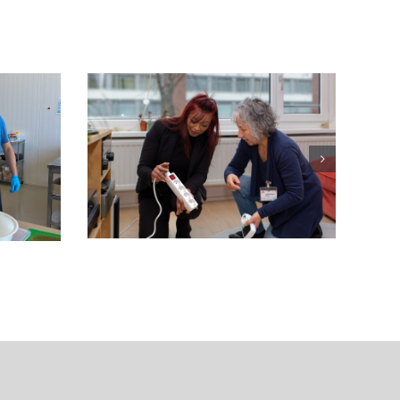
ox
A Beautiful Mess