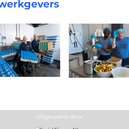
 werkgevers
Energieb
Yespers
Uitgevoerd door