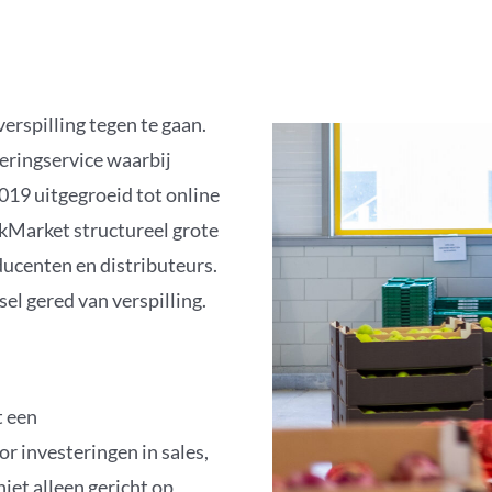
erspilling tegen te gaan.
eringservice waarbij
019 uitgegroeid tot online
kMarket structureel grote
ducenten en distributeurs.
el gered van verspilling.
t een
r investeringen in sales,
niet alleen gericht op