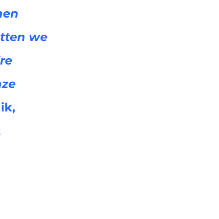
nen
etten we
ire
nze
ik,
t