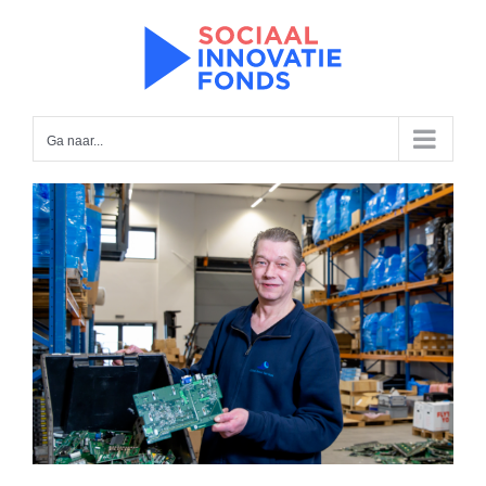
Ga
naar
inhoud
Ga naar...