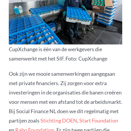
CupXchange is één van de werkgevers die
samenwerkt met het SIF. Foto: CupXchange
Ook zijn we mooie samenwerkingen aangegaan
met
private financiers
.
Zij zorgen voor extra
investeringen in de organisaties die banen creëren
voor mensen met een afstand tot de arbeidsmarkt.
Bij
Social
Finance NL doen we dit regelmat
ig
met
partijen zoals
Stichting DOEN
,
Start Foundation
en
Rabo Foundation
.
Er zijn twee partijen die