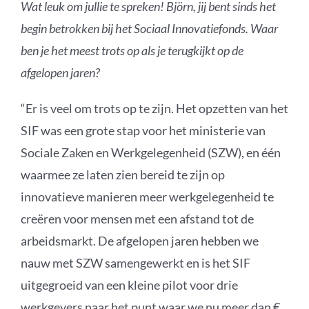
Wat leuk om jullie te spreken! Björn, jij bent sinds het
begin betrokken bij het Sociaal Innovatiefonds. Waar
ben je het meest trots op als je terugkijkt op de
afgelopen jaren?
“Er is veel om trots op te zijn. Het opzetten van het
SIF was een grote stap voor het ministerie van
Sociale Zaken en Werkgelegenheid (SZW), en één
waarmee ze laten zien bereid te zijn
op
innovatieve manieren meer werkgelegenheid te
creëren voor mensen met een afstand tot de
arbeidsmarkt. De afgelopen jaren hebben we
nauw met
SZW
samengewerkt
en is
het SIF
uitg
egroeid
van een kleine pilot voor drie
werkgevers naar het punt
waar
we nu meer dan €