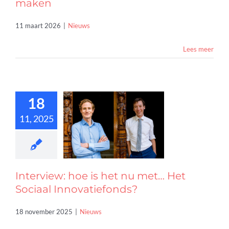
maken
11 maart 2026
|
Nieuws
Lees meer
18
view: hoe is
11, 2025
nu met… Het
Sociaal
vatiefonds?
Nieuws
Interview: hoe is het nu met… Het
Sociaal Innovatiefonds?
18 november 2025
|
Nieuws