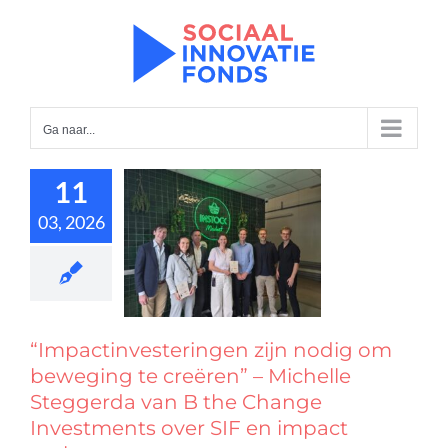
Ga
naar
inhoud
Ga naar...
ctinvesteringen
n nodig om
11
eging te
eëren” –
03, 2026
ichelle
gerda van B
e Change
tments over
 en impact
“Impactinvesteringen zijn nodig om
maken
beweging te creëren” – Michelle
Nieuws
Steggerda van B the Change
Investments over SIF en impact