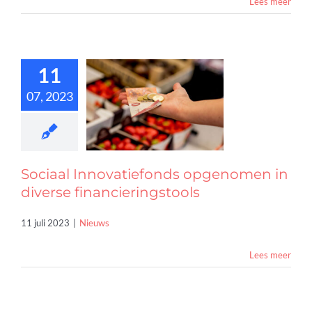
Lees meer
11
Sociaal
vatiefonds
07, 2023
enomen in
diverse
cieringstools
Nieuws
Sociaal Innovatiefonds opgenomen in
diverse financieringstools
11 juli 2023
|
Nieuws
Lees meer