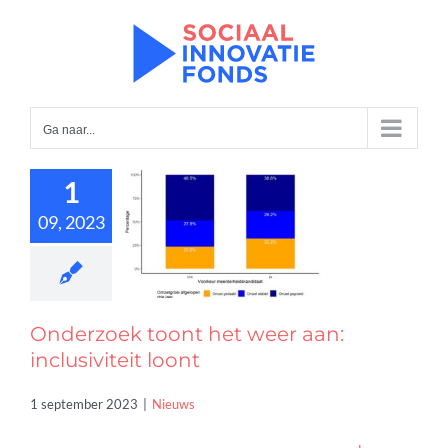
Ga
naar
inhoud
Ga naar...
1
rzoek toont
09, 2023
 weer aan:
iviteit loont
Nieuws
Onderzoek toont het weer aan:
inclusiviteit loont
1 september 2023
|
Nieuws