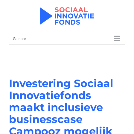
Ga
naar
inhoud
Ga naar...
Investering Sociaal
Innovatiefonds
maakt inclusieve
businesscase
Campooz mogelijk